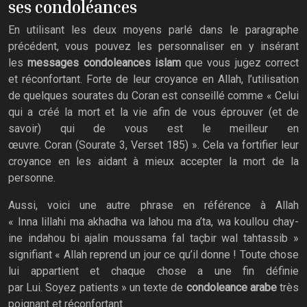
ses condoléances
En utilisant les deux moyens parlé dans le paragraphe
précédent, vous pouvez les personnaliser en y insérant
les
messages condoleances islam
que vous jugez correct
et réconfortant. Forte de leur croyance en Allah, l’utilisation
de quelques sourates du Coran est conseillé comme « Celui
qui a créé la mort et la vie afin de vous éprouver (et de
savoir) qui de vous est le meilleur en
œuvre. Coran (Sourate 3, Verset 185) ». Cela va fortifier leur
croyance en les aidant à mieux accepter la mort de la
personne.
Aussi, voici une autre phrase en référence à Allah
« Inna lillahi ma akhadha wa lahou ma a’ta, wa koullou chay-
ine indahou bi ajalin moussama fal taçbir wal tahtassib »
signifiant « Allah reprend un jour ce qu’il donne ! Toute chose
lui appartient et chaque chose a une fin définie
par Lui. Soyez patients » un texte de
condoleance arabe
très
poignant et réconfortant.